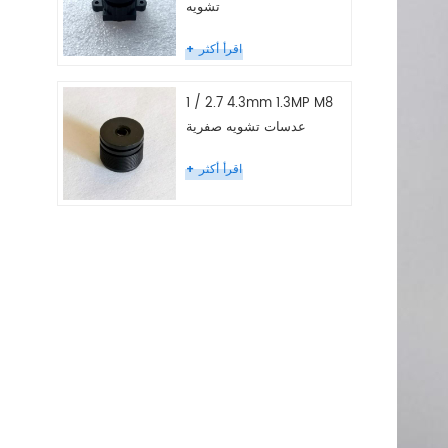
تشويه
اقرأ أكثر
1 / 2.7 4.3mm 1.3MP M8
عدسات تشويه صفرية
اقرأ أكثر