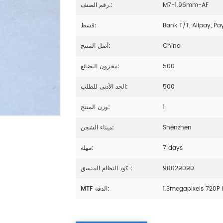
M7-1.96mm-AF
رقم الصنف.:
Bank T/T, Alipay, Pa
قسط:
China
أصل المنتج:
500
مخزون البضائع:
500
الحد الأدنى للطلب:
1
وزن المنتج:
Shenzhen
ميناء الشحن:
7 days
مهلة:
90029090
كود النظام المنسق :
1.3megapixels 720P
MTF الدقة: