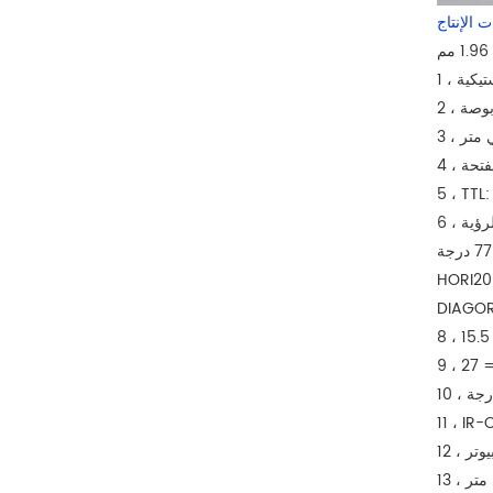
 الإنتاج
الرؤية
11 ، I
بيوتر