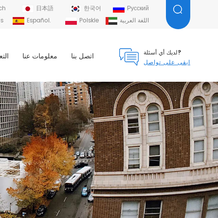
ch
日本語
한국어
Русский
اللغة العربية
Polskie
Español.
is
لديك أي أسئلة?
اتصل بنا
معلومات عنا
التع
ابقى على تواصل