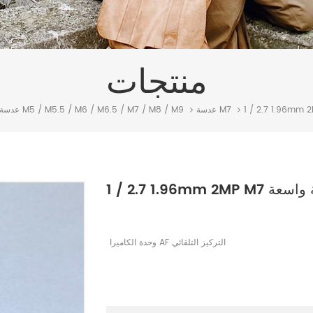
منتجات
عدسة M7
عدسة M5 / M5.5 / M6 / M6.5 / M7 / M8 / M9
وحدة الكاميرا AF التركيز التلقائي