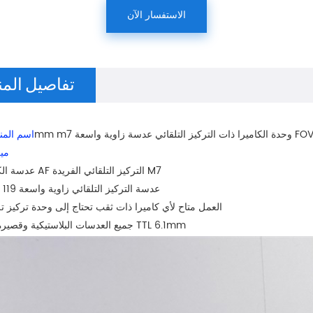
الاستفسار الآن
تفاصيل المن
 واسعة FOV 119 TTL 6.1
اسم المن
ميز
AF التركيز التلقائي الفريدة M7
1 ، عدسة ال
عدسة التركيز التلقائي
زاوية واسعة 119 درجة
3 ، العمل متاح لأي كاميرا ذات ثقب تحتاج إلى
وحدة تركيز تل
4 ، جميع العدسات البلاستيكية وقصيرة جدا TTL 6.1mm