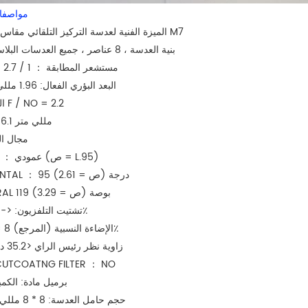
مواصفات
مقاس 1.96 مم M7
الميزة الفنية لعدسة
التركيز التلقائي
1 ، بنية العدسة ، 8 عناصر ، جميع العدسات البلاستيكية
2 ، مستشعر المطابقة ： 1 / 2.7 بوصة
3 ، البعد البؤري الفعال: 1.96 مللي متر
4 ، الفتحة F / NO = 2.2
5 ، TTL: 6.1 مللي متر
6 ، مجال 
عمودي ： 77 درجة (ص = L.95)
HORI20NTAL ： 95 درجة (ص = 2.61)
DIAGORAL 119 بوصة (ص = 3.29)
8 ، تشتيت التلفزيون: <- 15.5٪
9 ، الإضاءة النسبية (المرجع) 8 = 27٪
10 ، زاوية نظر رئيس الراي <35.2 درجة
R-CUTCOATNG FILTER ： NO
12 ، برميل مادة: الكم
13 ، حجم حامل العدسة: 8 * 8 مللي متر