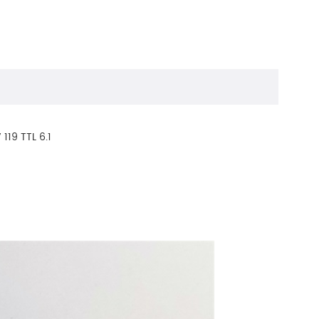
1.96mm m7 وحدة الكاميرا ذات التركيز التلقائي عدسة زاوية