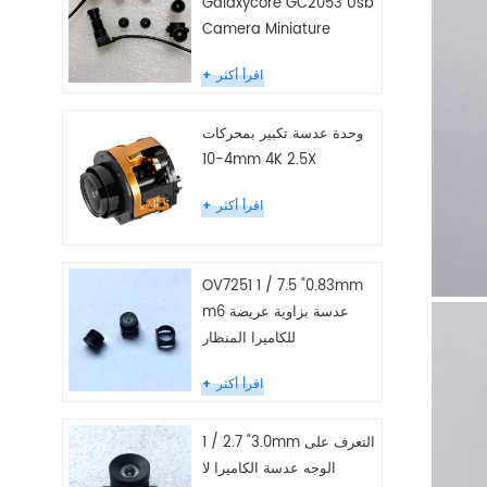
Galaxycore GC2053 Usb
Camera Miniature
اقرأ أكثر
وحدة عدسة تكبير بمحركات
4-10mm 4K 2.5X
اقرأ أكثر
OV7251 1 / 7.5 "0.83mm
m6 عدسة بزاوية عريضة
للكاميرا المنظار
اقرأ أكثر
1 / 2.7 "3.0mm التعرف على
الوجه عدسة الكاميرا لا