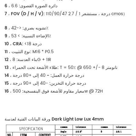
6.6
6 ، دائرة الصورة القصوى:
110/90/47 درجة ، مستشعر 1 / 2.7 cmos）
7 ، FOV (D / H / V):
<-42٪
8 ، تشويه بصري:
> 53٪
9 ، الإضاءة النسبية:
<18 درجة
10 ، CRA:
M16 * P0.5
11 ، نوع التثبيت:
8G + 1IR
12 ، بناء العدسة:
T = 50٪ @ 650 +/- 8 نانومتر
13 ، طلاء الأشعة تحت الحمراء:
14 ، درجة حرارة العمل: -
40 إلى +80 درجة
15 ، درجة حرارة التخزين:
-40 إلى +90 درجة
500w @ 72H
16 ، معيار مقاوم للأشعة فوق البنفسجية:
لعدسة Dark Light Low Lux 4mm
ورقة البيانات الفنية