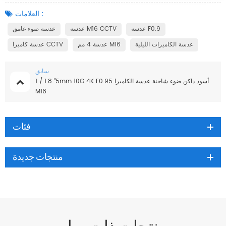
العلامات :
عدسة F0.9
عدسة M16 CCTV
عدسة ضوء غامق
عدسة الكاميرات الليلية
عدسة 4 مم M16
عدسة كاميرا CCTV
سابق
1 / 1.8 "5mm 10G 4K F0.95 أسود داكن ضوء شاحنة عدسة الكاميرا
M16
فئات
منتجات جديدة