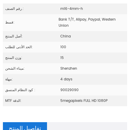
m16-4mm-h
رقم الصنف.:
Bank T/T, Alipay, Paypal, Western
قسط:
Union
China
أصل المنتج:
100
الحد الأدنى للطلب:
15
وزن المنتج:
Shenzhen
ميناء الشحن:
4 days
مهلة:
90029090
كود النظام المنسق :
5megapixels FULL HD 1080P
MTF الدقة:
تفاصيل المنتج