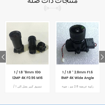
منتجات ذات صله
1 / 1.8 "8mm 10G
1 / 1.8 '' 2.8mm F1.6
12MP 4K F0.96 M16
8MP 4K Wide Angle
Lens M16
عدسات كاميرات الرؤية
زاوية عريضة 2.8 مم ، ضوء
تنسيق كبير يصل إلى 1 /
الليلية
نجمة F1.6 ، تنسيق كبير 1 /
1.8 بوصة مستشعر Cmos ،
1.8 بوصة ، دقة عالية 4K
فتحة كبيرة تصل إلى F0.96
10G زجاج كامل ودقة تصل