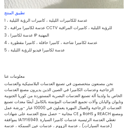
تطبيق المنتج
عدسة للكاميرات
الليلية ، كاميرات الرؤية الليلية
1 ،
2 ، عدسة لكاميرا مراقبة CCTV للرؤية الليلية ، كاميرات المراقبة
3 ، عدسة لكاميرا IP المهنية
4 ، عدسة لكاميرا شاحنة ، كاميرا حافلة ، كاميرا مقطورة
5 ، عدسة لكاميرا فيديو للرؤية الليلية
معلومات عنا
نحن مصنعون متخصصون في تصنيع العدسات البلاستيكية والعدسات
الزجاجية وعدسات الكاميرا في الصين الذين يديرون مصنع العدسات
الخاص بنا ولدينا آلة تصنيع العدسات البصرية المستوردة من كوريا الجنوبية
وتايوان واليابان وآلات تجميع العدسات المؤتمتة بالكامل أيضًا معدات تصنيع
العدسات الزجاجية والعمال المهرة يعملون في 10000 غبار -ورشة عمل
مجانية - حصل منتج العدسة على شهادات CE و RoHS و REACH ومصنع
بموافقة IATF16949. تغطي العدسة الرئيسية عدسات كاميرا السيارة
(عدسة السيارات) ، عدسة الزووم ، عدسات عين السمكة ، عدسة