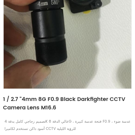
1 / 2.7 "4mm 8G F0.9 Black Darkfighter CCTV
Camera Lens M16.6
تصميم زجاجي كامل بدقة 4K عالي الدقة 8G ، فتحة عدسة كبيرة F0.9 ، عدسة ضوء
أسود داكن تستخدم لكاميرا CCTV للرؤية الليلية